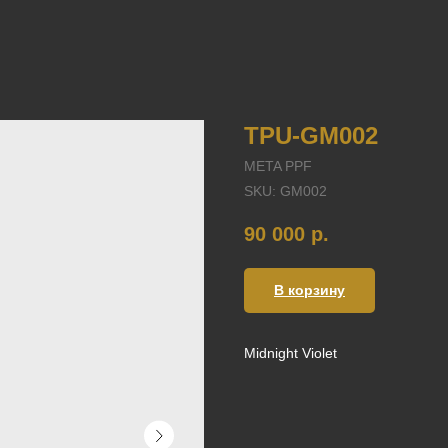
TPU-GM002
META PPF
SKU:
GM002
90 000
р.
В корзину
Midnight Violet