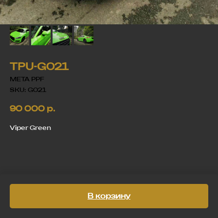
TPU-G021
META PPF
SKU:
G021
90 000
р.
Viper Green
В корзину