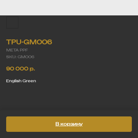
TPU-GM006
META PPF
SKU:
GM006
90 000
р.
English Green
В корзину