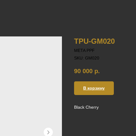
TPU-GM020
META PPF
SKU:
GM020
90 000
р.
В корзину
Black Cherry