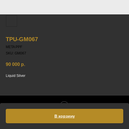
TPU-GM067
META PPF
SKU:
GM067
90 000
р.
Liquid Silver
Tilda
Made on
В корзину