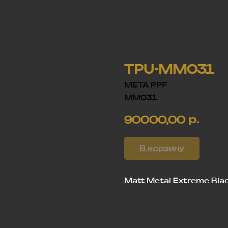
TPU-MM031
META PPF
MM031
р.
90000,00
В корзину
Matt Metal Extreme Bla