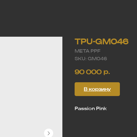
TPU-GM046
META PPF
SKU:
GM046
р.
90 000
В корзину
Passion Pink