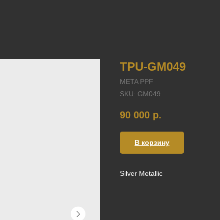
TPU-GM049
META PPF
SKU:
GM049
90 000
р.
В корзину
Silver Metallic